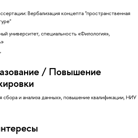
иссертации: Вербализация концепта "пространственная
туре"
ный университет, специальность «Филология»,
ь»
"
азование / Повышение
жировки
я сбора и анализа данных»
, повышение квалификации
, НИУ
интересы