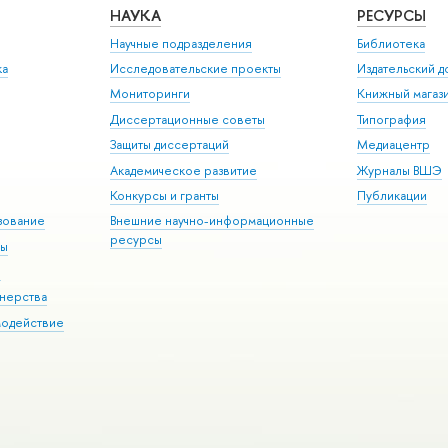
НАУКА
РЕСУРСЫ
Научные подразделения
Библиотека
ка
Исследовательские проекты
Издательский 
Мониторинги
Книжный магаз
Диссертационные советы
Типография
Защиты диссертаций
Медиацентр
Академическое развитие
Журналы ВШЭ
Конкурсы и гранты
Публикации
зование
Внешние научно-информационные
ресурсы
ры
Э
нерства
модействие