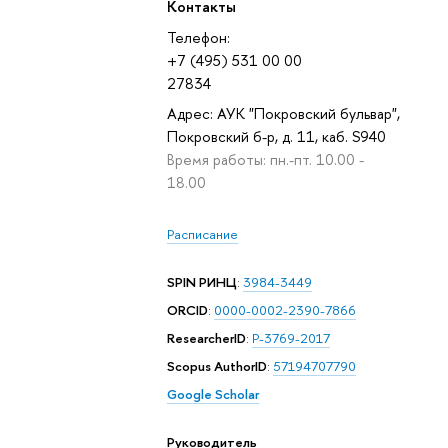
Контакты
Телефон:
+7 (495) 531 00 00
27834
Адрес: АУК "Покровский бульвар",
Покровский б-р, д. 11, каб. S940
Время работы: пн.-пт. 10.00 -
18.00
Расписание
SPIN РИНЦ
:
3984-3449
ORCID
:
0000-0002-2390-7866
ResearcherID
:
P-3769-2017
Scopus AuthorID
:
57194707790
Google Scholar
Руководитель