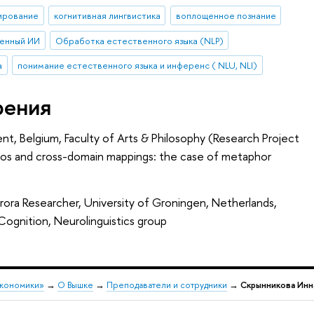
ирование
когнитивная лингвистика
воплощенное познание
енный ИИ
Обработка естественного языка (NLP)
а
понимание естественного языка и инференс ( NLU, NLI)
рения
ent, Belgium, Faculty of Arts & Philosophy (Research Project
ios and cross-domain mappings: the case of metaphor
ora Researcher, University of Groningen, Netherlands,
Cognition, Neurolinguistics group
экономики»
→
О Вышке
→
Преподаватели и сотрудники
→
Скрынникова Инн