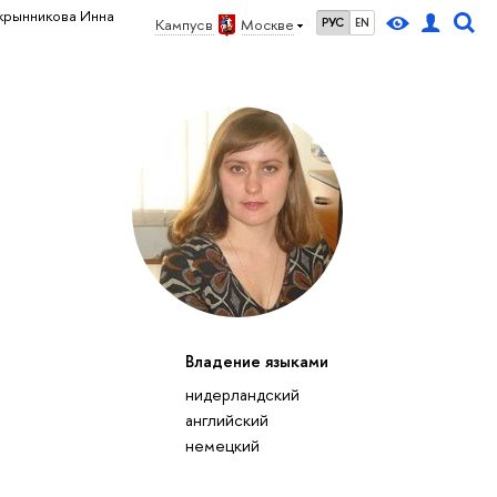
крынникова Инна
Кампус в
Москве
РУС
EN
Владение языками
нидерландский
английский
немецкий