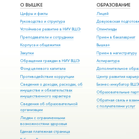
О ВЫШКЕ
ОБРАЗОВАНИЕ
Цифры и факты
Лицей
Руководство и структура
Довузовская подготов
Устойчивое развитие в НИУ ВШЭ
Олимпиады
Преподаватели и сотрудники
Прием в бакалавриат
Корпуса и общежития
Вышка+
Закупки
Прием в магистратуру
Обращения граждан в НИУ ВШЭ
Аспирантура
Фонд целевого капитала
Дополнительное обра
Противодействие коррупции
Центр развития карье
Сведения о доходах, расходах, об
Бизнес-инкубатор ВШ
имуществе и обязательствах
Образовательные парт
имущественного характера
Обратная связь и взаи
Сведения об образовательной
с получателями услуг
организации
Людям с ограниченными
возможностями здоровья
Единая платежная страница