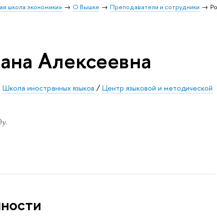
ая школа экономики»
О Вышке
Преподаватели и сотрудники
Р
лана Алексеевна
/
Школа иностранных языков
/
Центр языковой и методической
у.
нности