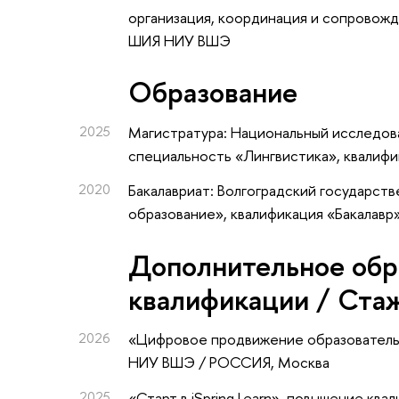
организация, координация и сопровож
ШИЯ НИУ ВШЭ
Oбразование
2025
Магистратура: Национальный исследова
специальность «Лингвистика», квалиф
2020
Бакалавриат: Волгоградский государст
образование», квалификация «Бакалавр
Дополнительное обр
квалификации / Ста
2026
«Цифровое продвижение образователь
НИУ ВШЭ / РОССИЯ, Москва
2025
«Старт в iSpring Learn»
, повышение ква