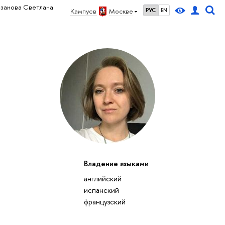
озанова Светлана
Кампус в
Москве
РУС
EN
Владение языками
английский
испанский
французский