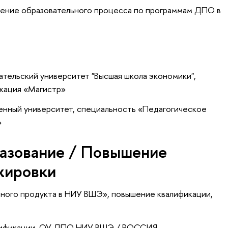
дение образовательного процесса по программам ДПО в
тельский университет "Высшая школа экономики",
икация «Магистр»
венный университет, специальность «Педагогическое
»
азование / Повышение
жировки
ного продукта в НИУ ВШЭ»
, повышение квалификации
,
лификации
, ОУ ДПО НИУ ВШЭ / РОССИЯ