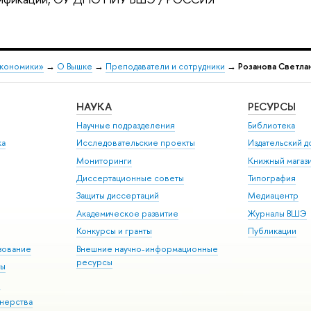
экономики»
→
О Вышке
→
Преподаватели и сотрудники
→
Розанова Светла
НАУКА
РЕСУРСЫ
Научные подразделения
Библиотека
ка
Исследовательские проекты
Издательский 
Мониторинги
Книжный магаз
Диссертационные советы
Типография
Защиты диссертаций
Медиацентр
Академическое развитие
Журналы ВШЭ
Конкурсы и гранты
Публикации
зование
Внешние научно-информационные
ресурсы
ры
Э
нерства