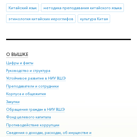
Китайский язык
методика преподавания китайского языка
этимология китайских иероглифов
культура Китая
О ВЫШКЕ
ОБ
Цифры и факты
Ли
Руководство и структура
Дов
Устойчивое развитие в НИУ ВШЭ
Ол
Преподаватели и сотрудники
При
Корпуса и общежития
Вы
Закупки
При
Обращения граждан в НИУ ВШЭ
Ас
Фонд целевого капитала
До
Противодействие коррупции
Цен
Сведения о доходах, расходах, об имуществе и
Би