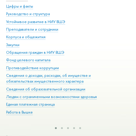
Цифры и факты
Ли
Руководство и структура
Дов
Устойчивое развитие в НИУ ВШЭ
Ол
Преподаватели и сотрудники
При
Корпуса и общежития
Вы
Закупки
При
Обращения граждан в НИУ ВШЭ
Ас
Фонд целевого капитала
До
Противодействие коррупции
Цен
Сведения о доходах, расходах, об имуществе и
Би
обязательствах имущественного характера
Об
Сведения об образовательной организации
Обр
Людям с ограниченными возможностями здоровья
Единая платежная страница
Работа в Вышке