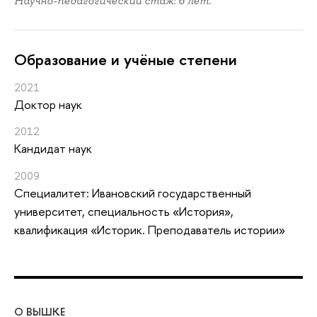
Научно-педагогический стаж: 6 лет.
Oбразование и учёные степени
2021
Доктор наук
2012
Кандидат наук
2009
Специалитет: Ивановский государственный
университет, специальность «История»,
квалификация «Историк. Преподаватель истории»
О ВЫШКЕ
ОБ