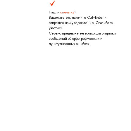
Нашли
опечатку
?
Выделите её, нажмите Ctrl+Enter и
отправьте нам уведомление. Спасибо за
участие!
Сервис предназначен только для отправки
сообщений об орфографических и
пунктуационных ошибках.