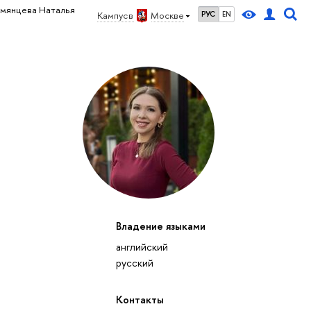
умянцева Наталья
Кампус в
Москве
РУС
EN
Владение языками
английский
русский
Контакты