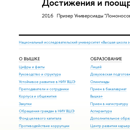
Достижения и поощ
2016 Призер Универсиады "Ломоносов"
Национальный исследовательский университет «Высшая школа 
О ВЫШКЕ
ОБРАЗОВАНИЕ
Цифры и факты
Лицей
Руководство и структура
Довузовская подготов
Устойчивое развитие в НИУ ВШЭ
Олимпиады
Преподаватели и сотрудники
Прием в бакалавриат
Корпуса и общежития
Вышка+
Закупки
Прием в магистратуру
Обращения граждан в НИУ ВШЭ
Аспирантура
Фонд целевого капитала
Дополнительное обра
Противодействие коррупции
Центр развития карье