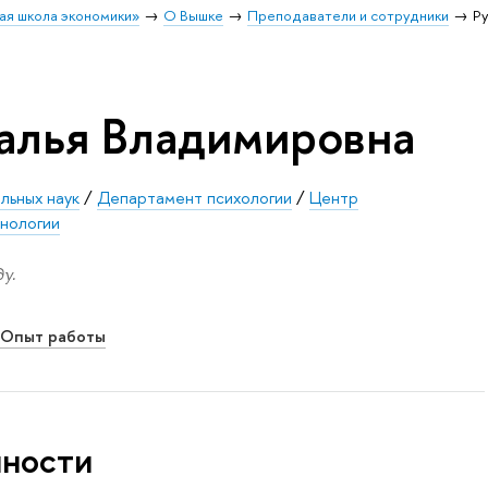
ая школа экономики»
О Вышке
Преподаватели и сотрудники
Р
алья Владимировна
льных наук
/
Департамент психологии
/
Центр
онологии
у.
Опыт работы
нности