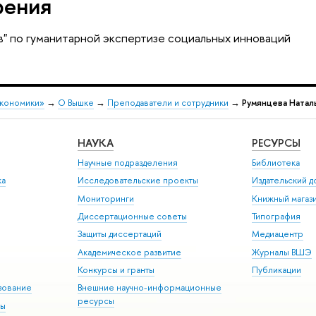
рения
 по гуманитарной экспертизе социальных инноваций
экономики»
→
О Вышке
→
Преподаватели и сотрудники
→
Румянцева Натал
НАУКА
РЕСУРСЫ
Научные подразделения
Библиотека
ка
Исследовательские проекты
Издательский 
Мониторинги
Книжный магаз
Диссертационные советы
Типография
Защиты диссертаций
Медиацентр
Академическое развитие
Журналы ВШЭ
Конкурсы и гранты
Публикации
зование
Внешние научно-информационные
ресурсы
ры