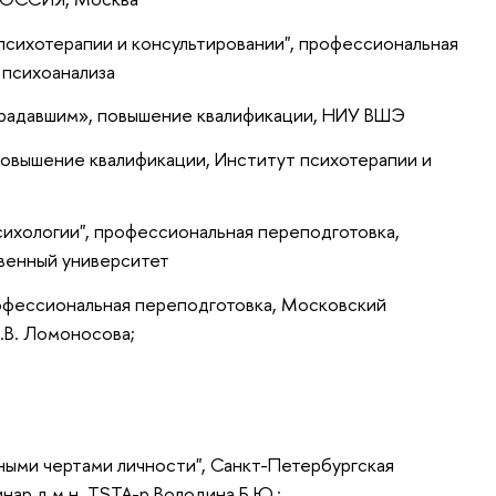
 психотерапии и консультировании", профессиональная
 психоанализа
адавшим», повышение квалификации, НИУ ВШЭ
повышение квалификации, Институт психотерапии и
ихологии", профессиональная переподготовка,
венный университет
офессиональная переподготовка, Московский
.В. Ломоносова;
ными чертами личности", Санкт-Петербургская
нар д.м.н. TSTA-p Володина Б.Ю.;