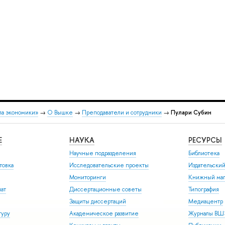
ла экономики»
→
О Вышке
→
Преподаватели и сотрудники
→
Пулари Субин
Е
НАУКА
РЕСУРСЫ
Научные подразделения
Библиотека
товка
Исследовательские проекты
Издательски
Мониторинги
Книжный маг
иат
Диссертационные советы
Типография
Защиты диссертаций
Медиацентр
туру
Академическое развитие
Журналы В