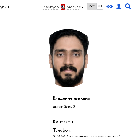
РУС
EN
Субин
Кампус в
Москве
Владение языками
английский
Контакты
Телефон:
27334 (менеджер департамента)