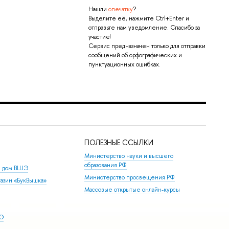
Нашли
опечатку
?
Выделите её, нажмите Ctrl+Enter и
отправьте нам уведомление. Спасибо за
участие!
Сервис предназначен только для отправки
сообщений об орфографических и
пунктуационных ошибках.
ПОЛЕЗНЫЕ ССЫЛКИ
Министерство науки и высшего
образования РФ
й дом ВШЭ
Министерство просвещения РФ
азин «БукВышка»
Массовые открытые онлайн-курсы
ШЭ