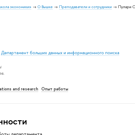
школа экономики»
О Вышке
Преподаватели и сотрудники
Пулари 
/
Департамент больших данных и информационного поиска
.
в.
ations and research
Опыт работы
нности
аботы департамента