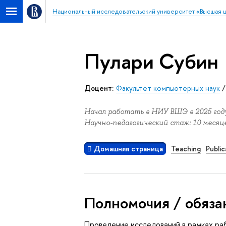
Национальный исследовательский университет «Высшая 
Пулари Субин
Доцент:
Факультет компьютерных наук
Начал работать в НИУ ВШЭ в 2025 году
Научно-педагогический стаж: 10 месяце
Домашняя страница
Teaching
Public
Полномочия / обяза
Проведение исследований в рамках р