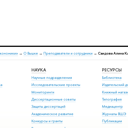
экономики»
→
О Вышке
→
Преподаватели и сотрудники
→
Саидова Алина К
НАУКА
РЕСУРСЫ
Научные подразделения
Библиотека
ка
Исследовательские проекты
Издательский 
Мониторинги
Книжный магаз
Диссертационные советы
Типография
Защиты диссертаций
Медиацентр
Академическое развитие
Журналы ВШЭ
Конкурсы и гранты
Публикации