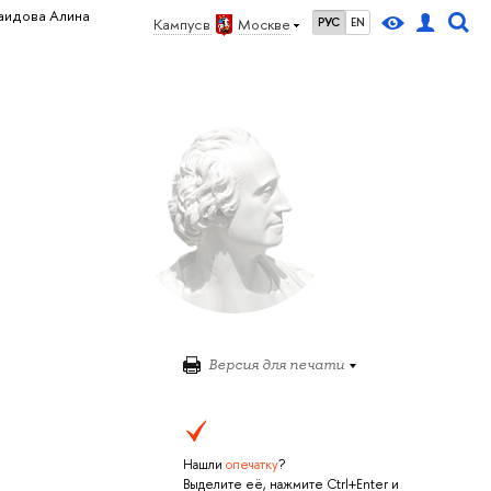
аидова Алина
Кампус в
Москве
РУС
EN
Версия для печати
Нашли
опечатку
?
Выделите её, нажмите Ctrl+Enter и