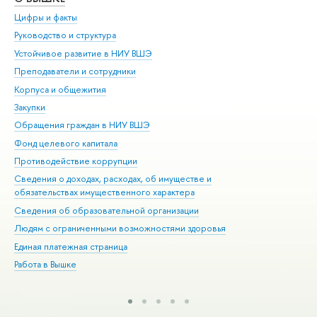
Цифры и факты
Ли
Руководство и структура
Дов
Устойчивое развитие в НИУ ВШЭ
Ол
Преподаватели и сотрудники
При
Корпуса и общежития
Вы
Закупки
При
Обращения граждан в НИУ ВШЭ
Ас
Фонд целевого капитала
До
Противодействие коррупции
Цен
Сведения о доходах, расходах, об имуществе и
Би
обязательствах имущественного характера
Об
Сведения об образовательной организации
Обр
Людям с ограниченными возможностями здоровья
Единая платежная страница
Работа в Вышке