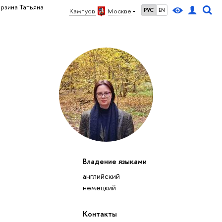
рзина Татьяна
Кампус в
Москве
РУС
EN
Владение языками
английский
немецкий
Контакты