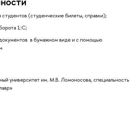
нности
студентов (студенческие билеты, справки);
борота 1:С;
в документов в бумажном виде и с помощью
м
ный университет им. М.В. Ломоносова, специальность
лавр»