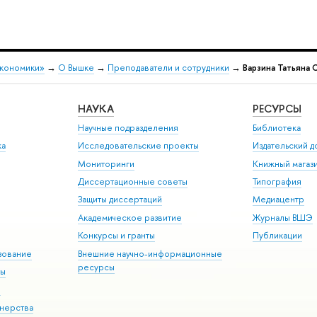
экономики»
→
О Вышке
→
Преподаватели и сотрудники
→
Варзина Татьяна 
НАУКА
РЕСУРСЫ
Научные подразделения
Библиотека
ка
Исследовательские проекты
Издательский 
Мониторинги
Книжный магаз
Диссертационные советы
Типография
Защиты диссертаций
Медиацентр
Академическое развитие
Журналы ВШЭ
Конкурсы и гранты
Публикации
зование
Внешние научно-информационные
ресурсы
ры
Э
нерства