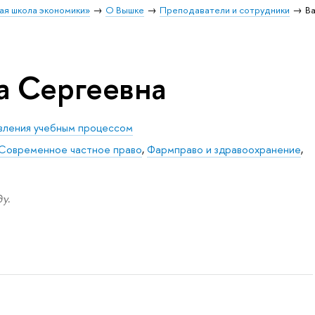
ая школа экономики»
О Вышке
Преподаватели и сотрудники
Ва
а Сергеевна
вления учебным процессом
Современное частное право
,
Фармправо и здравоохранение
,
у.