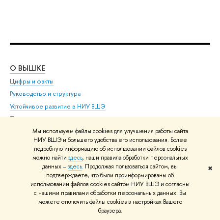
О ВЫШКЕ
ОБ
Цифры и факты
Ли
Руководство и структура
Дов
Устойчивое развитие в НИУ ВШЭ
Ол
Преподаватели и сотрудники
При
Корпуса и общежития
Вы
Мы используем файлы cookies для улучшения работы сайта
НИУ ВШЭ и большего удобства его использования. Более
Закупки
При
подробную информацию об использовании файлов cookies
Обращения граждан в НИУ ВШЭ
Ас
можно найти
здесь
, наши правила обработки персональных
данных –
здесь
. Продолжая пользоваться сайтом, вы
Фонд целевого капитала
До
✖
подтверждаете, что были проинформированы об
Противодействие коррупции
Цен
использовании файлов cookies сайтом НИУ ВШЭ и согласны
с нашими правилами обработки персональных данных. Вы
Сведения о доходах, расходах, об имуществе и
Би
можете отключить файлы cookies в настройках Вашего
обязательствах имущественного характера
Об
браузера.
Сведения об образовательной организации
Обр