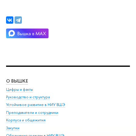
О ВЫШКЕ
ОБ
Цифры и факты
Ли
Руководство и структура
Дов
Устойчивое развитие в НИУ ВШЭ
Ол
Преподаватели и сотрудники
При
Корпуса и общежития
Вы
Закупки
При
Обращения граждан в НИУ ВШЭ
Ас