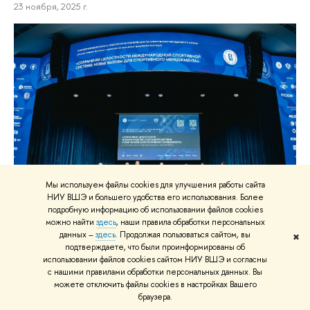
23 ноября, 2025 г.
Мы используем файлы cookies для улучшения работы сайта
НИУ ВШЭ и большего удобства его использования. Более
подробную информацию об использовании файлов cookies
Спорт и мир: с какими вызовами
можно найти
здесь
, наши правила обработки персональных
данных –
здесь
. Продолжая пользоваться сайтом, вы
✖
столкнулось спортивное сообщество и как
подтверждаете, что были проинформированы об
их преодолеть
использовании файлов cookies сайтом НИУ ВШЭ и согласны
с нашими правилами обработки персональных данных. Вы
Сохранение традиционных ценностей спорта как инструмента
можете отключить файлы cookies в настройках Вашего
браузера.
международного сотрудничества, народной дипломатии и