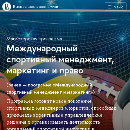
Высшая школа экономики
Меню
Магистерская программа
Международный
спортивный менеджмент,
маркетинг и право
(ранее — программа «Международный
спортивный менеджмент и маркетинг»)
Программа готовит новое поколение
спортивных менеджеров и юристов, способных
принимать эффективные управленческие
решения и организовывать деятельность
организаций спортивной индустрии в