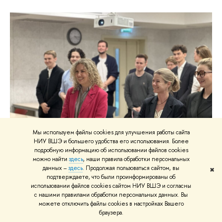
Мы используем файлы cookies для улучшения работы сайта
НИУ ВШЭ и большего удобства его использования. Более
подробную информацию об использовании файлов cookies
От футбола до гимнастики: яркие
можно найти
здесь
, наши правила обработки персональных
защиты и свежий взгляд выпускников
данных –
здесь
. Продолжая пользоваться сайтом, вы
✖
подтверждаете, что были проинформированы об
программы
использовании файлов cookies сайтом НИУ ВШЭ и согласны
с нашими правилами обработки персональных данных. Вы
можете отключить файлы cookies в настройках Вашего
браузера.