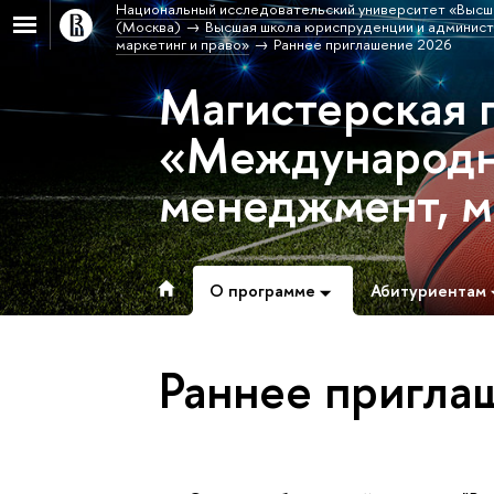
Национальный исследовательский университет «Высш
(Москва)
Высшая школа юриспруденции и админис
маркетинг и право»
Раннее приглашение 2026
Магистерская 
«Международн
менеджмент, м
О программе
Абитуриентам
Раннее пригла