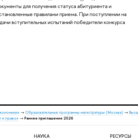
окументы для получения статуса абитуриента и
становленные правилами приема. При поступлении на
сдачи вступительных испытаний победители конкурса
экономики»
→
Образовательные программы магистратуры (Москва)
→
Высш
 и право»
→
Раннее приглашение 2026
НАУКА
РЕСУРСЫ