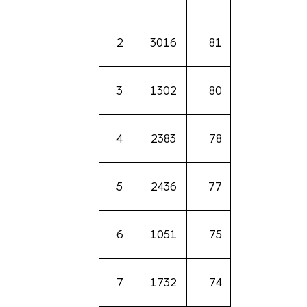
2
3016
81
3
1302
80
4
2383
78
5
2436
77
6
1051
75
7
1732
74