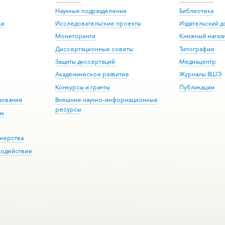
Научные подразделения
Библиотека
ка
Исследовательские проекты
Издательский 
Мониторинги
Книжный магаз
Диссертационные советы
Типография
Защиты диссертаций
Медиацентр
Академическое развитие
Журналы ВШЭ
Конкурсы и гранты
Публикации
зование
Внешние научно-информационные
ресурсы
ры
Э
нерства
модействие