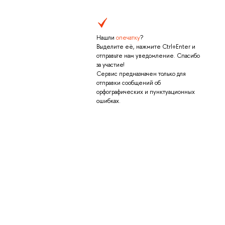
Нашли
опечатку
?
Выделите её, нажмите Ctrl+Enter и
отправьте нам уведомление. Спасибо
за участие!
Сервис предназначен только для
отправки сообщений об
орфографических и пунктуационных
ошибках.