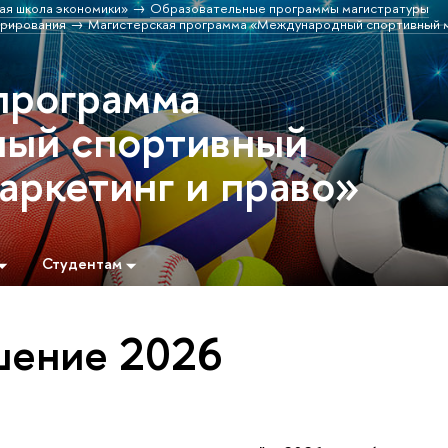
ая школа экономики»
Образовательные программы магистратуры
трирования
Магистерская программа «Международный спортивный 
программа
ый спортивный
аркетинг и право»
Студентам
шение 2026