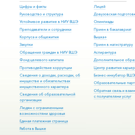
Цифры и факты
Лицей
Руководство и структура
Довузовская подготов
Устойчивое развитие в НИУ ВШЭ
Олимпиады
Преподаватели и сотрудники
Прием в бакалавриат
Корпуса и общежития
Вышка+
Закупки
Прием в магистратуру
Обращения граждан в НИУ ВШЭ
Аспирантура
Фонд целевого капитала
Дополнительное обра
Противодействие коррупции
Центр развития карье
Сведения о доходах, расходах, об
Бизнес-инкубатор ВШ
имуществе и обязательствах
Образовательные парт
имущественного характера
Обратная связь и взаи
Сведения об образовательной
с получателями услуг
организации
Людям с ограниченными
возможностями здоровья
Единая платежная страница
Работа в Вышке