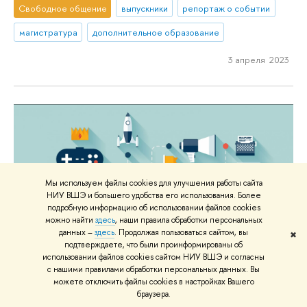
Свободное общение
выпускники
репортаж о событии
магистратура
дополнительное образование
3 апреля 2023
Мы используем файлы cookies для улучшения работы сайта
НИУ ВШЭ и большего удобства его использования. Более
подробную информацию об использовании файлов cookies
можно найти
здесь
, наши правила обработки персональных
данных –
здесь
. Продолжая пользоваться сайтом, вы
✖
подтверждаете, что были проинформированы об
использовании файлов cookies сайтом НИУ ВШЭ и согласны
с нашими правилами обработки персональных данных. Вы
можете отключить файлы cookies в настройках Вашего
браузера.
Опубликована статья «Практика