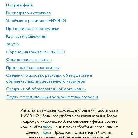
Цифры и факты
Ли
Руководство и структура
Дов
Устойчивое развитие в НИУ ВШЭ
Ол
Преподаватели и сотрудники
При
Корпуса и общежития
Вы
Закупки
При
Обращения граждан в НИУ ВШЭ
Ас
Фонд целевого капитала
До
Противодействие коррупции
Цен
Сведения о доходах, расходах, об имуществе и
Би
обязательствах имущественного характера
Об
Сведения об образовательной организации
Обр
Людям с ограниченными возможностями здоровья
Единая платежная страница
Мы используем файлы cookies для улучшения работы сайта
Работа в Вышке
НИУ ВШЭ и большего удобства его использования. Более
подробную информацию об использовании файлов cookies
можно найти
здесь
, наши правила обработки персональных
данных –
здесь
. Продолжая пользоваться сайтом, вы
✖
Редактору