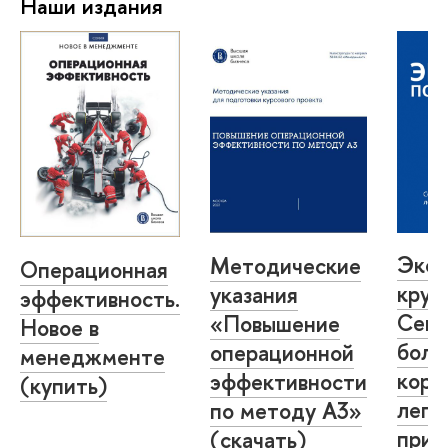
Наши издания
Экон
Методические
Операционная
круп
указания
эффективность.
Секр
«Повышение
Новое в
боль
операционной
менеджменте
корп
эффективности
(купить)
легк
по методу А3»
при
(скачать)