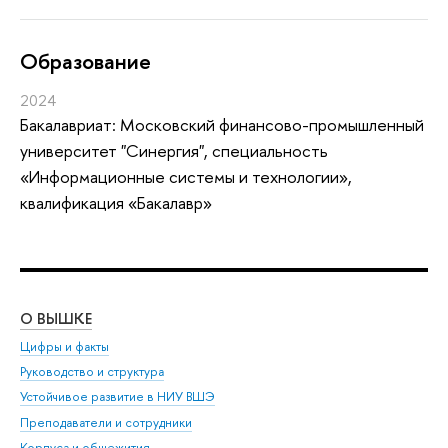
Oбразование
2024
Бакалавриат: Московский финансово-промышленный
университет "Синергия", специальность
«Информационные системы и технологии»,
квалификация «Бакалавр»
О ВЫШКЕ
ОБ
Цифры и факты
Ли
Руководство и структура
Дов
Устойчивое развитие в НИУ ВШЭ
Ол
Преподаватели и сотрудники
При
Корпуса и общежития
Вы