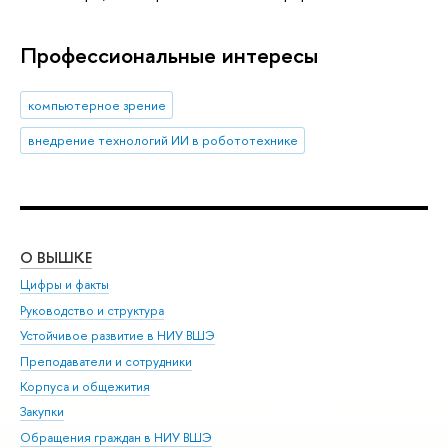
Профессиональные интересы
компьютерное зрение
внедрение технологий ИИ в робототехнике
О ВЫШКЕ
ОБ
Цифры и факты
Ли
Руководство и структура
Дов
Устойчивое развитие в НИУ ВШЭ
Ол
Преподаватели и сотрудники
При
Корпуса и общежития
Вы
Закупки
При
Обращения граждан в НИУ ВШЭ
Ас