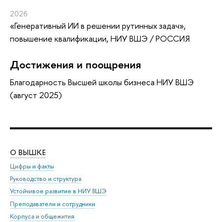
2026
«Генеративный ИИ в решении рутинных задач»
,
повышение квалификации
, НИУ ВШЭ / РОССИЯ
Достижения и поощрения
Благодарность Высшей школы бизнеса НИУ ВШЭ
(август 2025)
О ВЫШКЕ
ОБ
Цифры и факты
Ли
Руководство и структура
Дов
Устойчивое развитие в НИУ ВШЭ
Ол
Преподаватели и сотрудники
При
Корпуса и общежития
Вы