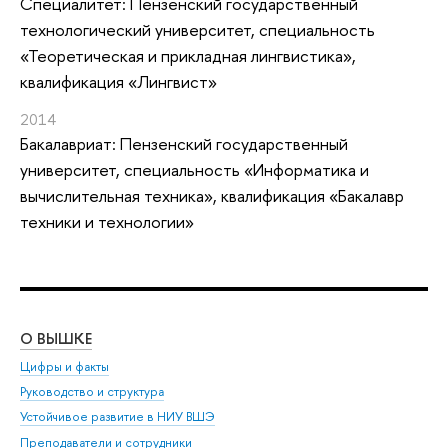
Специалитет: Пензенский государственный
технологический университет, специальность
«Теоретическая и прикладная лингвистика»,
квалификация «Лингвист»
2014
Бакалавриат: Пензенский государственный
университет, специальность «Информатика и
вычислительная техника», квалификация «Бакалавр
техники и технологии»
О ВЫШКЕ
ОБ
Цифры и факты
Ли
Руководство и структура
Дов
Устойчивое развитие в НИУ ВШЭ
Ол
Преподаватели и сотрудники
При