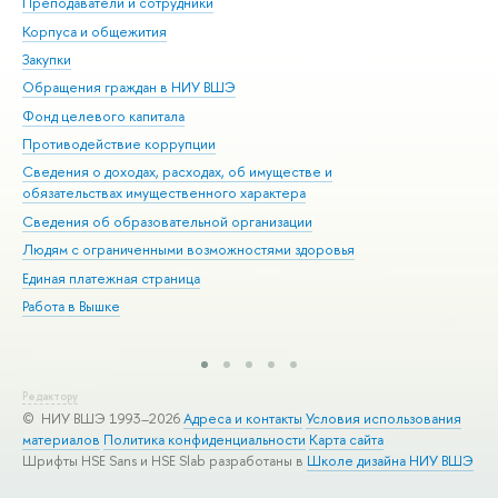
Преподаватели и сотрудники
При
Корпуса и общежития
Вы
Закупки
При
Обращения граждан в НИУ ВШЭ
Ас
Фонд целевого капитала
До
Противодействие коррупции
Цен
Сведения о доходах, расходах, об имуществе и
Би
обязательствах имущественного характера
Об
Сведения об образовательной организации
Обр
Людям с ограниченными возможностями здоровья
Единая платежная страница
Работа в Вышке
Редактору
© НИУ ВШЭ 1993–2026
Адреса и контакты
Условия использования
материалов
Политика конфиденциальности
Карта сайта
Шрифты HSE Sans и HSE Slab разработаны в
Школе дизайна НИУ ВШЭ