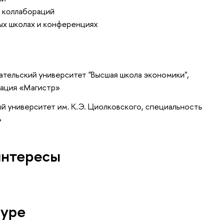
и коллабораций
ных школах и конференциях
тельский университет "Высшая школа экономики",
кация «Магистр»
ый университет им. К.Э. Циолковского, специальность
»
интересы
туре