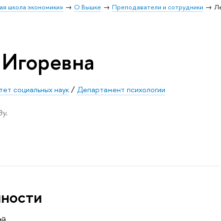
ая школа экономики»
О Вышке
Преподаватели и сотрудники
Л
 Игоревна
тет социальных наук
/
Департамент психологии
у.
нности
ий