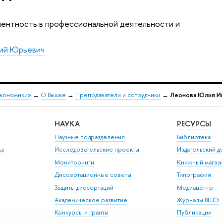
лентность в профессиональной деятельности и
лий Юрьевич
экономики»
→
О Вышке
→
Преподаватели и сотрудники
→
Леонова Юлия И
НАУКА
РЕСУРСЫ
Научные подразделения
Библиотека
ка
Исследовательские проекты
Издательский 
Мониторинги
Книжный магаз
Диссертационные советы
Типография
Защиты диссертаций
Медиацентр
Академическое развитие
Журналы ВШЭ
Конкурсы и гранты
Публикации