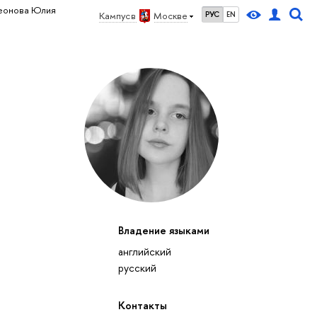
еонова Юлия
Кампус в
Москве
РУС
EN
Владение языками
английский
русский
Контакты