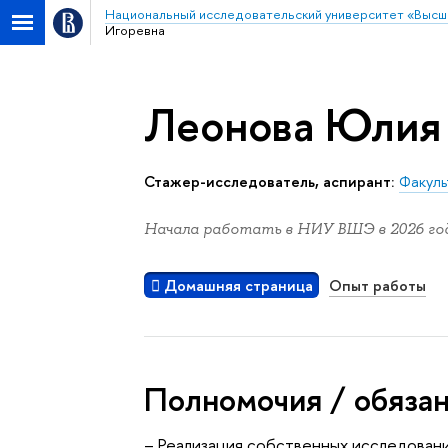
Национальный исследовательский университет «Высш
Игоревна
Леонова Юлия
Стажер-исследователь, аспирант:
Факуль
Начала работать в НИУ ВШЭ в 2026 год
Домашняя страница
Опыт работы
Полномочия / обяза
– Реализация собственных исследован