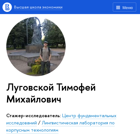
Высшая школа экономики
Меню
Луговской Тимофей
Михайлович
Стажер-исследователь:
Центр фундаментальных
исследований
/
Лингвистическая лаборатория по
корпусным технологиям