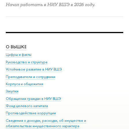
Начал работать в НИУ ВШЭ в 2026 году.
О ВЫШКЕ
ОБ
Цифры и факты
Ли
Руководство и структура
Дов
Устойчивое развитие в НИУ ВШЭ
Ол
Преподаватели и сотрудники
При
Корпуса и общежития
Вы
Закупки
При
Обращения граждан в НИУ ВШЭ
Ас
Фонд целевого капитала
До
Противодействие коррупции
Цен
Сведения о доходах, расходах, об имуществе и
Би
обязательствах имущественного характера
Об