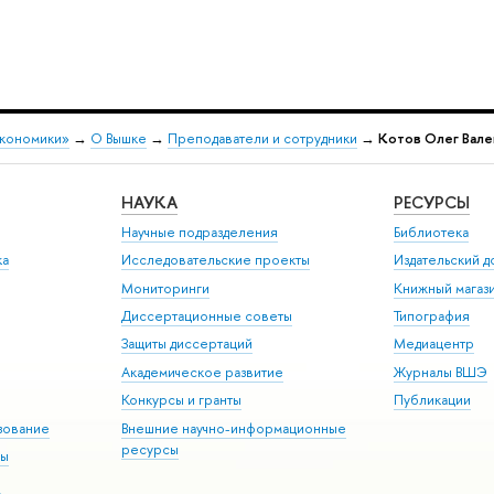
экономики»
→
О Вышке
→
Преподаватели и сотрудники
→
Котов Олег Вале
НАУКА
РЕСУРСЫ
Научные подразделения
Библиотека
ка
Исследовательские проекты
Издательский 
Мониторинги
Книжный магаз
Диссертационные советы
Типография
Защиты диссертаций
Медиацентр
Академическое развитие
Журналы ВШЭ
Конкурсы и гранты
Публикации
зование
Внешние научно-информационные
ресурсы
ры
Э