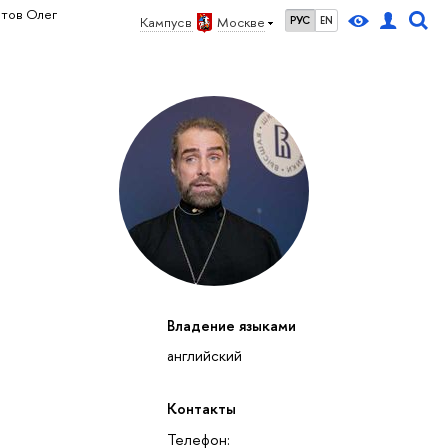
отов Олег
Кампус в
Москве
РУС
EN
Владение языками
английский
Контакты
Телефон: