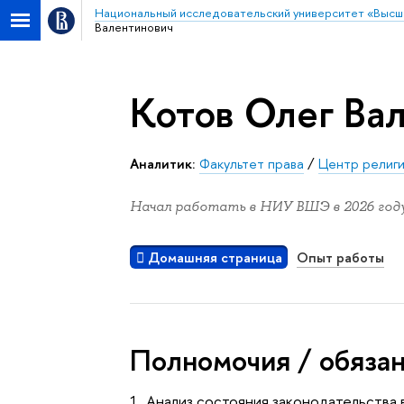
Национальный исследовательский университет «Высш
Валентинович
Котов Олег Ва
Аналитик:
Факультет права
/
Центр религи
Начал работать в НИУ ВШЭ в 2026 году
Домашняя страница
Опыт работы
Полномочия / обяза
1. Анализ состояния законодательств