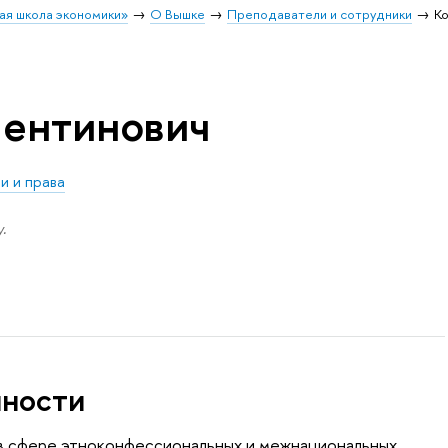
ая школа экономики»
О Вышке
Преподаватели и сотрудники
К
лентинович
и и права
.
нности
а в сфере этноконфессиональных и межнациональных