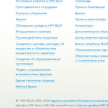
Устойчивое развитие в НИУ ВШЭ
Олимпиады
Преподаватели и сотрудники
Прием в бакалавриат
Корпуса и общежития
Вышка+
Закупки
Прием в магистратуру
Обращения граждан в НИУ ВШЭ
Аспирантура
Фонд целевого капитала
Дополнительное обра
Противодействие коррупции
Центр развития карье
Сведения о доходах, расходах, об
Бизнес-инкубатор ВШ
имуществе и обязательствах
Образовательные парт
имущественного характера
Обратная связь и взаи
Сведения об образовательной
с получателями услуг
организации
Людям с ограниченными
возможностями здоровья
Единая платежная страница
Работа в Вышке
© НИУ ВШЭ 1993–2026
Адреса и контакты
Условия использован
Шрифты HSE Sans и HSE Slab разработаны в
Школе дизайна НИУ