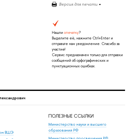
Версия для печати
Нашли
опечатку
?
Выделите её, нажмите Ctrl+Enter и
отправьте нам уведомление. Спасибо за
участие!
Сервис предназначен только для отправки
сообщений об орфографических и
пунктуационных ошибках.
лександрович
ПОЛЕЗНЫЕ ССЫЛКИ
Министерство науки и высшего
образования РФ
дом ВШЭ
Министерство просвещения РФ