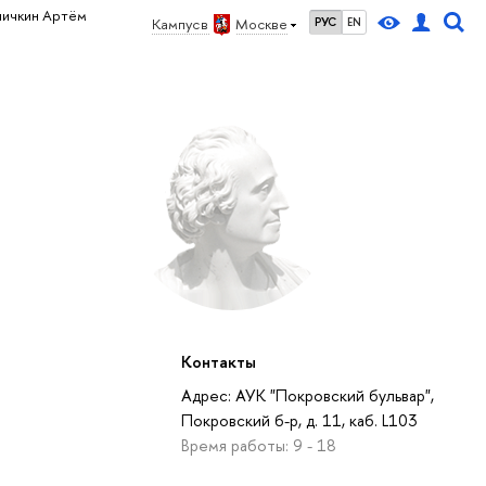
ничкин Артём
Кампус в
Москве
РУС
EN
Контакты
Адрес: АУК "Покровский бульвар",
Покровский б-р, д. 11, каб. L103
Время работы: 9 - 18