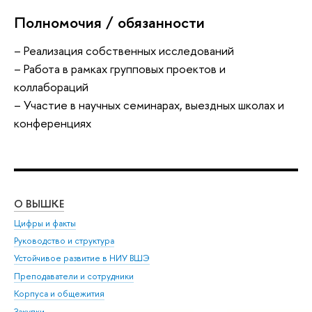
Полномочия / обязанности
– Реализация собственных исследований
– Работа в рамках групповых проектов и
коллабораций
– Участие в научных семинарах, выездных школах и
конференциях
О ВЫШКЕ
ОБ
Цифры и факты
Ли
Руководство и структура
Дов
Устойчивое развитие в НИУ ВШЭ
Ол
Преподаватели и сотрудники
При
Корпуса и общежития
Вы
Закупки
При