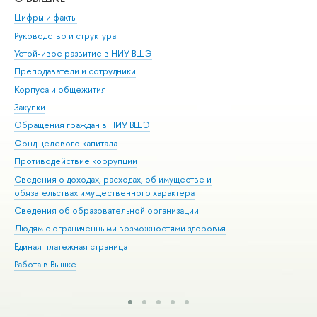
Цифры и факты
Ли
Руководство и структура
Дов
Устойчивое развитие в НИУ ВШЭ
Ол
Преподаватели и сотрудники
При
Корпуса и общежития
Вы
Закупки
При
Обращения граждан в НИУ ВШЭ
Ас
Фонд целевого капитала
До
Противодействие коррупции
Цен
Сведения о доходах, расходах, об имуществе и
Би
обязательствах имущественного характера
Об
Сведения об образовательной организации
Обр
Людям с ограниченными возможностями здоровья
Единая платежная страница
Работа в Вышке