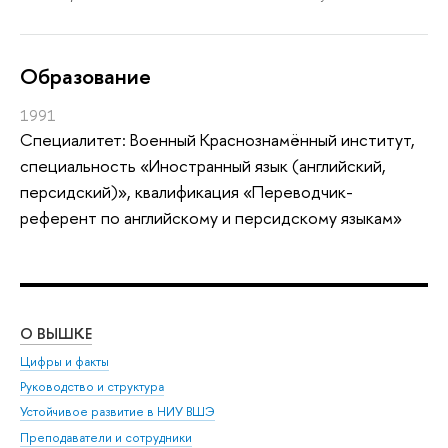
Oбразование
1991
Специалитет: Военный Краснознамённый институт,
специальность «Иностранный язык (английский,
персидский)», квалификация «Переводчик-
референт по английскому и персидскому языкам»
О ВЫШКЕ
ОБ
Цифры и факты
Ли
Руководство и структура
Дов
Устойчивое развитие в НИУ ВШЭ
Ол
Преподаватели и сотрудники
При