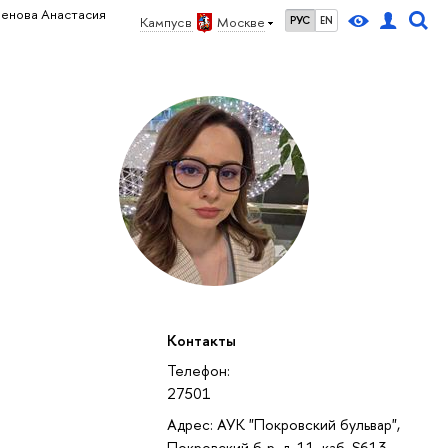
ленова Анастасия
Кампус в
Москве
РУС
EN
Контакты
Телефон:
27501
Адрес: АУК "Покровский бульвар",
Покровский б-р, д. 11, каб. S613