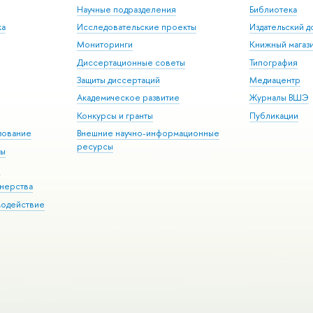
Научные подразделения
Библиотека
ка
Исследовательские проекты
Издательский 
Мониторинги
Книжный магаз
Диссертационные советы
Типография
Защиты диссертаций
Медиацентр
Академическое развитие
Журналы ВШЭ
Конкурсы и гранты
Публикации
зование
Внешние научно-информационные
ресурсы
ры
Э
нерства
модействие