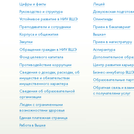
Цифры и факты
Лицей
Руководство и структура
Довузовская подготов
Устойчивое развитие в НИУ ВШЭ
Олимпиады
Преподаватели и сотрудники
Прием в бакалавриат
Корпуса и общежития
Вышка+
Закупки
Прием в магистратуру
Обращения граждан в НИУ ВШЭ
Аспирантура
Фонд целевого капитала
Дополнительное обра
Противодействие коррупции
Центр развития карье
Сведения о доходах, расходах, об
Бизнес-инкубатор ВШ
имуществе и обязательствах
Образовательные парт
имущественного характера
Обратная связь и взаи
Сведения об образовательной
с получателями услуг
организации
Людям с ограниченными
возможностями здоровья
Единая платежная страница
Работа в Вышке