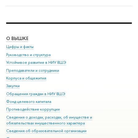
О ВЫШКЕ
ОБ
Цифры и факты
Ли
Руководство и структура
Дов
Устойчивое развитие в НИУ ВШЭ
Ол
Преподаватели и сотрудники
При
Корпуса и общежития
Вы
Закупки
При
Обращения граждан в НИУ ВШЭ
Ас
Фонд целевого капитала
До
Противодействие коррупции
Цен
Сведения о доходах, расходах, об имуществе и
Би
обязательствах имущественного характера
Об
Сведения об образовательной организации
Обр