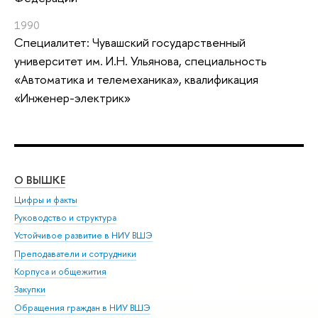
1990
Специалитет: Чувашский государственный
университет им. И.Н. Ульянова, специальность
«Автоматика и телемеханика», квалификация
«Инженер-электрик»
О ВЫШКЕ
ОБ
Цифры и факты
Ли
Руководство и структура
Дов
Устойчивое развитие в НИУ ВШЭ
Ол
Преподаватели и сотрудники
При
Корпуса и общежития
Вы
Закупки
При
Обращения граждан в НИУ ВШЭ
Ас