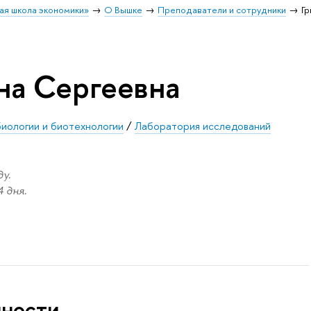
ая школа экономики»
О Вышке
Преподаватели и сотрудники
Гр
на Сергеевна
биологии и биотехнологии
/
Лаборатория исследований
у.
 дня.
нности