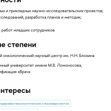
ных и прикладных научно-исследовательских проектов;
сследований, разработка планов и методик;
в, работ младших сотрудников
ые степени
й онкологический научный центр им. Н.Н. Блохина
нный университет имени М.В. Ломоносова,
ификация «Врач»
интересы
нцировки гемопоэтических стволовых клеток