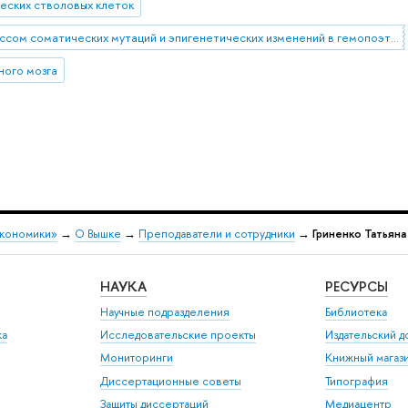
еских стволовых клеток
Молекулярные механизмы индуцированных стрессом соматических мутаций и эпигенетических изменений в гемопоэтических стволовых клетках
ного мозга
экономики»
→
О Вышке
→
Преподаватели и сотрудники
→
Гриненко Татьяна
НАУКА
РЕСУРСЫ
Научные подразделения
Библиотека
ка
Исследовательские проекты
Издательский 
Мониторинги
Книжный магаз
Диссертационные советы
Типография
Защиты диссертаций
Медиацентр