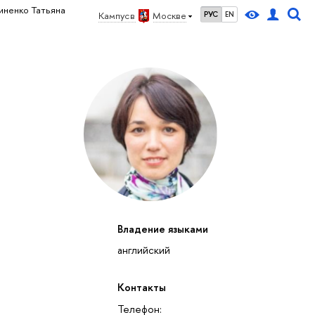
иненко Татьяна
Кампус в
Москве
РУС
EN
Владение языками
английский
Контакты
Телефон: