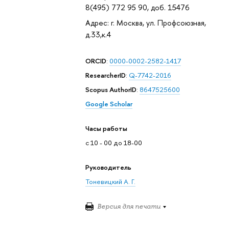
8(495) 772 95 90, доб. 15476
Адрес: г. Москва, ул. Профсоюзная,
д.33,к.4
ORCID
:
0000-0002-2582-1417
ResearcherID
:
Q-7742-2016
Scopus AuthorID
:
8647525600
Google Scholar
Часы работы
с 10 - 00 до 18-00
Руководитель
Тоневицкий А. Г.
Версия для печати