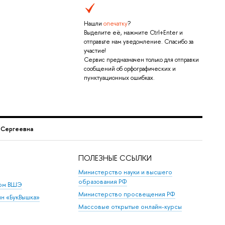
Нашли
опечатку
?
Выделите её, нажмите Ctrl+Enter и
отправьте нам уведомление. Спасибо за
участие!
Сервис предназначен только для отправки
сообщений об орфографических и
пунктуационных ошибках.
 Сергеевна
ПОЛЕЗНЫЕ ССЫЛКИ
Министерство науки и высшего
образования РФ
дом ВШЭ
Министерство просвещения РФ
ин «БукВышка»
Массовые открытые онлайн-курсы