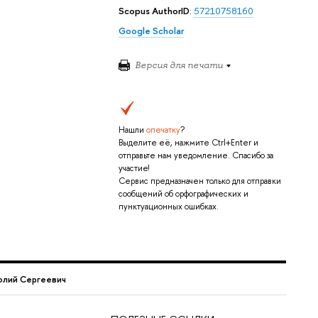
Scopus AuthorID
:
57210758160
Google Scholar
Версия для печати
Нашли
опечатку
?
Выделите её, нажмите Ctrl+Enter и
отправьте нам уведомление. Спасибо за
участие!
Сервис предназначен только для отправки
сообщений об орфографических и
пунктуационных ошибках.
олий Сергеевич