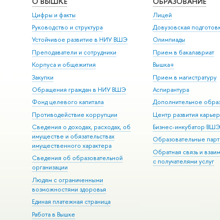
О ВЫШКЕ
ОБРАЗОВАНИЕ
Цифры и факты
Лицей
Руководство и структура
Довузовская подготов
Устойчивое развитие в НИУ ВШЭ
Олимпиады
Преподаватели и сотрудники
Прием в бакалавриат
Корпуса и общежития
Вышка+
Закупки
Прием в магистратуру
Обращения граждан в НИУ ВШЭ
Аспирантура
Фонд целевого капитала
Дополнительное обра
Противодействие коррупции
Центр развития карье
Сведения о доходах, расходах, об
Бизнес-инкубатор ВШ
имуществе и обязательствах
Образовательные парт
имущественного характера
Обратная связь и взаи
Сведения об образовательной
с получателями услуг
организации
Людям с ограниченными
возможностями здоровья
Единая платежная страница
Работа в Вышке