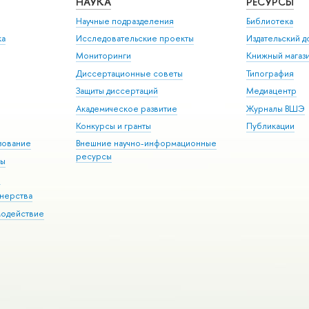
НАУКА
РЕСУРСЫ
Научные подразделения
Библиотека
ка
Исследовательские проекты
Издательский 
Мониторинги
Книжный магаз
Диссертационные советы
Типография
Защиты диссертаций
Медиацентр
Академическое развитие
Журналы ВШЭ
Конкурсы и гранты
Публикации
зование
Внешние научно-информационные
ресурсы
ры
Э
нерства
модействие