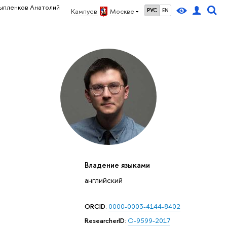
ыпленков Анатолий
Кампус в
Москве
РУС
EN
Владение языками
английский
ORCID
:
0000-0003-4144-8402
ResearcherID
:
O-9599-2017