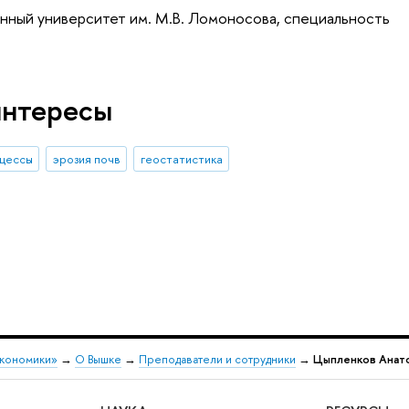
нный университет им. М.В. Ломоносова, специальность
интересы
цессы
эрозия почв
геостатистика
экономики»
→
О Вышке
→
Преподаватели и сотрудники
→
Цыпленков Анат