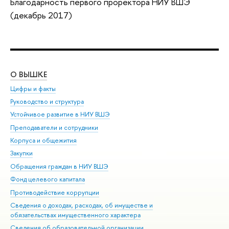
Благодарность первого проректора НИУ ВШЭ
(декабрь 2017)
О ВЫШКЕ
ОБ
Цифры и факты
Ли
Руководство и структура
Дов
Устойчивое развитие в НИУ ВШЭ
Ол
Преподаватели и сотрудники
При
Корпуса и общежития
Вы
Закупки
При
Обращения граждан в НИУ ВШЭ
Ас
Фонд целевого капитала
До
Противодействие коррупции
Цен
Сведения о доходах, расходах, об имуществе и
Би
обязательствах имущественного характера
Об
Сведения об образовательной организации