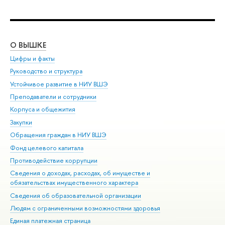
О ВЫШКЕ
ОБ
Цифры и факты
Ли
Руководство и структура
Дов
Устойчивое развитие в НИУ ВШЭ
Ол
Преподаватели и сотрудники
При
Корпуса и общежития
Вы
Закупки
При
Обращения граждан в НИУ ВШЭ
Ас
Фонд целевого капитала
До
Противодействие коррупции
Цен
Сведения о доходах, расходах, об имуществе и
Би
обязательствах имущественного характера
Об
Сведения об образовательной организации
Обр
Людям с ограниченными возможностями здоровья
Единая платежная страница