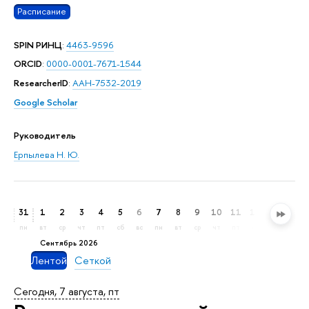
Расписание
SPIN РИНЦ
:
4463-9596
ORCID
:
0000-0001-7671-1544
ResearcherID
:
AAH-7532-2019
Google Scholar
Руководитель
Ерпылева Н. Ю.
31
1
2
3
4
5
6
7
8
9
10
11
12
13
14
пн
вт
ср
чт
пт
сб
вс
пн
вт
ср
чт
пт
сб
вс
пн
сентябрь 2026
Лентой
Сеткой
Сегодня, 7 августа, пт