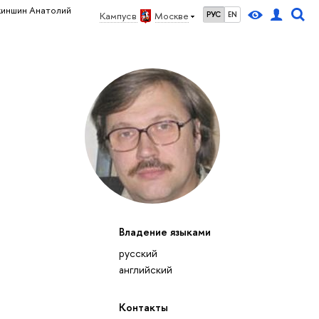
киншин Анатолий
Кампус в
Москве
РУС
EN
Владение языками
русский
английский
Контакты