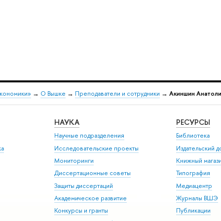
экономики»
→
О Вышке
→
Преподаватели и сотрудники
→
Акиншин Анатоли
НАУКА
РЕСУРСЫ
Научные подразделения
Библиотека
ка
Исследовательские проекты
Издательский 
Мониторинги
Книжный магаз
Диссертационные советы
Типография
Защиты диссертаций
Медиацентр
Академическое развитие
Журналы ВШЭ
Конкурсы и гранты
Публикации