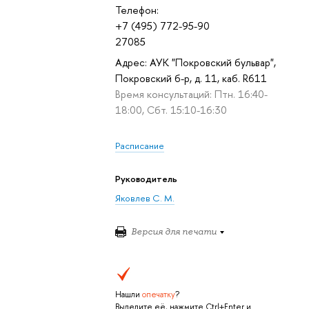
Телефон:
+7 (495) 772-95-90
27085
Адрес: АУК "Покровский бульвар",
Покровский б-р, д. 11, каб. R611
Время консультаций: Птн. 16:40-
18:00, Сбт. 15:10-16:30
Расписание
Руководитель
Яковлев С. М.
Версия для печати
Нашли
опечатку
?
Выделите её, нажмите Ctrl+Enter и