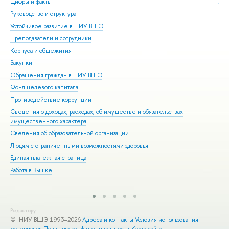
Цифры и факты
Ли
Руководство и структура
Дов
Устойчивое развитие в НИУ ВШЭ
Ол
Преподаватели и сотрудники
При
Корпуса и общежития
Вы
Закупки
При
Обращения граждан в НИУ ВШЭ
Асп
Фонд целевого капитала
Доп
Противодействие коррупции
Цен
Сведения о доходах, расходах, об имуществе и обязательствах
Биз
имущественного характера
Обр
Сведения об образовательной организации
Обр
Людям с ограниченными возможностями здоровья
Единая платежная страница
Работа в Вышке
Редактору
© НИУ ВШЭ 1993–2026
Адреса и контакты
Условия использования
материалов
Политика конфиденциальности
Карта сайта