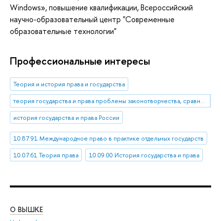
Windows»
, повышение квалификации
, Всероссийский
научно-образовательный центр "Современные
образовательные технологии"
Профессиональные интересы
Теория и история права и государства
теория государства и права проблемы законотворчества, сравнительное правоведение
история государства и права России
10.87.91 Международное право в практике отдельных государств
10.07.61 Теория права
10.09.00 История государства и права
О ВЫШКЕ
ОБ