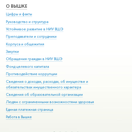
О ВЫШКЕ
ОБ
Цифры и факты
Ли
Руководство и структура
Дов
Устойчивое развитие в НИУ ВШЭ
Ол
Преподаватели и сотрудники
При
Корпуса и общежития
Вы
Закупки
При
Обращения граждан в НИУ ВШЭ
Ас
Фонд целевого капитала
До
Противодействие коррупции
Цен
Сведения о доходах, расходах, об имуществе и
Би
обязательствах имущественного характера
Об
Сведения об образовательной организации
Обр
Людям с ограниченными возможностями здоровья
Единая платежная страница
Работа в Вышке