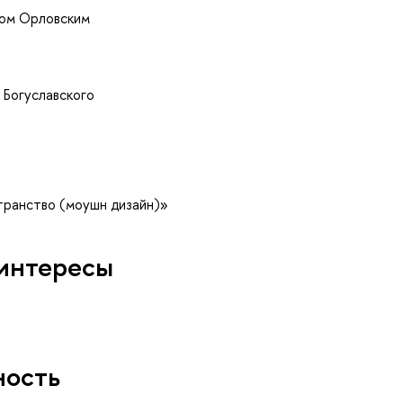
лом Орловским
 Богуславского
транство (моушн дизайн)»
интересы
ность