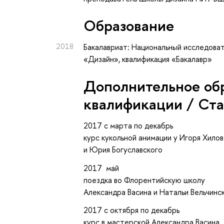
Oбразование
2018
Бакалавриат: Национальный исследоват
«Дизайн», квалификация «Бакалавр»
Дополнительное об
квалификации / Ст
2017 с марта по декабрь
курс кукольной анимации у Игоря Хилов
и Юрия Богуславского
2017 май
поездка во Флорентийскую школу
Александра Васина и Натальи Вельчинс
2017 с октября по декабрь
курс в мастерской Александра Васина