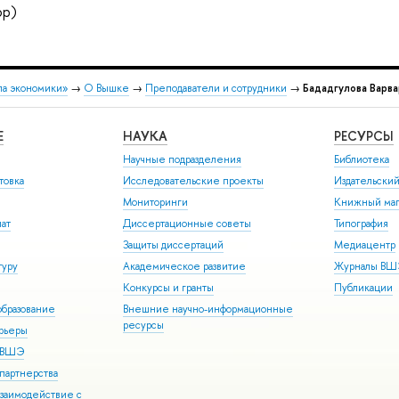
ор)
ла экономики»
→
О Вышке
→
Преподаватели и сотрудники
→
Бададгулова Варв
Е
НАУКА
РЕСУРСЫ
Научные подразделения
Библиотека
товка
Исследовательские проекты
Издательски
Мониторинги
Книжный маг
иат
Диссертационные советы
Типография
Защиты диссертаций
Медиацентр
туру
Академическое развитие
Журналы В
Конкурсы и гранты
Публикации
бразование
Внешние научно-информационные
ресурсы
арьеры
р ВШЭ
партнерства
взаимодействие с