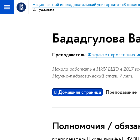
Национальный исследовательский университет «Высшая 
Элгуджавна
Бададгулова В
Преподаватель:
Факультет креативных и
Начала работать в НИУ ВШЭ в 2017 год
Научно-педагогический стаж: 7 лет.
Домашняя страница
Преподавание
Полномочия / обяза
преподаватель Школы дизайна НИУ В