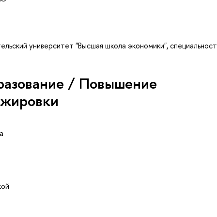
ельский университет "Высшая школа экономики", специальност
разование / Повышение
ажировки
а
кой