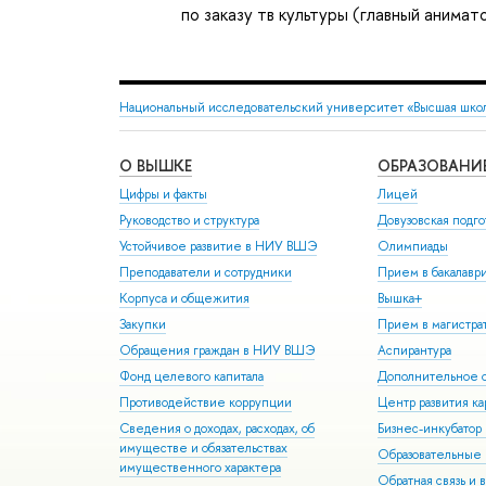
по заказу тв культуры (главный анимат
Национальный исследовательский университет «Высшая шко
О ВЫШКЕ
ОБРАЗОВАНИ
Цифры и факты
Лицей
Руководство и структура
Довузовская подго
Устойчивое развитие в НИУ ВШЭ
Олимпиады
Преподаватели и сотрудники
Прием в бакалавр
Корпуса и общежития
Вышка+
Закупки
Прием в магистра
Обращения граждан в НИУ ВШЭ
Аспирантура
Фонд целевого капитала
Дополнительное о
Противодействие коррупции
Центр развития к
Сведения о доходах, расходах, об
Бизнес-инкубато
имуществе и обязательствах
Образовательные 
имущественного характера
Обратная связь и 