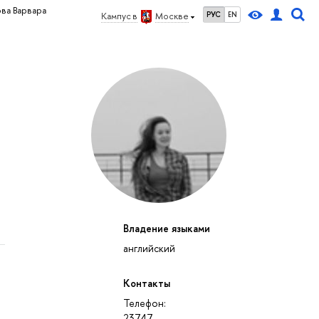
ова Варвара
РУС
EN
Кампус в
Москве
Владение языками
английский
Контакты
Телефон:
23747