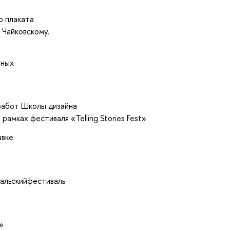
о плаката
 Чайковскому.
нных
 работ Школы дизайна
рамках фестиваля «Telling Stories Fest»
авке
дальскийфестиваль
»