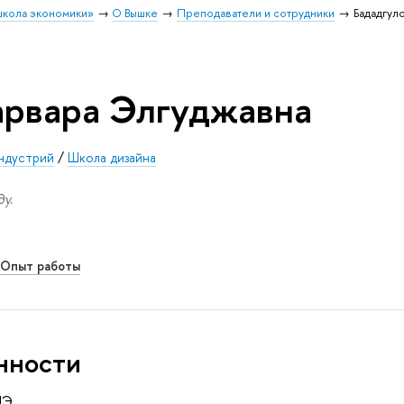
школа экономики»
О Вышке
Преподаватели и сотрудники
Бададгул
арвара Элгуджавна
ндустрий
/
Школа дизайна
у.
Опыт работы
нности
ШЭ