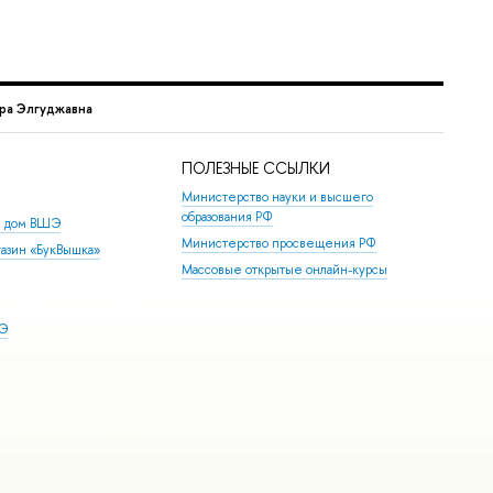
ара Элгуджавна
ПОЛЕЗНЫЕ ССЫЛКИ
Министерство науки и высшего
образования РФ
й дом ВШЭ
Министерство просвещения РФ
азин «БукВышка»
Массовые открытые онлайн-курсы
ШЭ