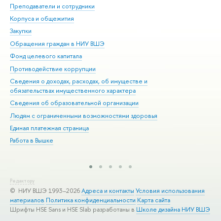
Преподаватели и сотрудники
При
Корпуса и общежития
Вы
Закупки
При
Обращения граждан в НИУ ВШЭ
Ас
Фонд целевого капитала
До
Противодействие коррупции
Цен
Сведения о доходах, расходах, об имуществе и
Би
обязательствах имущественного характера
Об
Сведения об образовательной организации
Обр
Людям с ограниченными возможностями здоровья
Единая платежная страница
Работа в Вышке
Редактору
© НИУ ВШЭ 1993–2026
Адреса и контакты
Условия использования
материалов
Политика конфиденциальности
Карта сайта
Шрифты HSE Sans и HSE Slab разработаны в
Школе дизайна НИУ ВШЭ