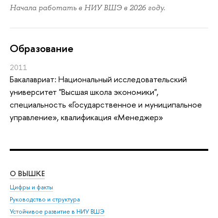
Начала работать в НИУ ВШЭ в 2026 году.
Oбразование
2011
Бакалавриат: Национальный исследовательский
университет "Высшая школа экономики",
специальность «Государственное и муниципальное
управление», квалификация «Менеджер»
О ВЫШКЕ
ОБ
Цифры и факты
Ли
Руководство и структура
Дов
Устойчивое развитие в НИУ ВШЭ
Ол