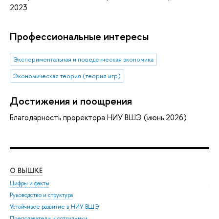
2023
Профессиональные интересы
Экспериментальная и поведенческая экономика
Экономическая теория (теория игр)
Достижения и поощрения
Благодарность проректора НИУ ВШЭ (июнь 2026)
О ВЫШКЕ
ОБ
Цифры и факты
Ли
Руководство и структура
Дов
Устойчивое развитие в НИУ ВШЭ
Ол
Преподаватели и сотрудники
При