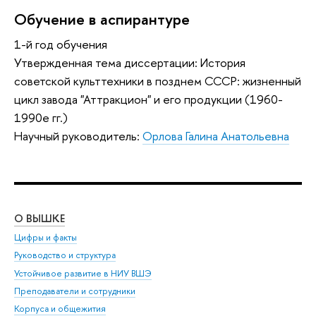
Обучение в аспирантуре
1-й год обучения
Утвержденная тема диссертации: История
советской культтехники в позднем СССР: жизненный
цикл завода "Аттракцион" и его продукции (1960-
1990е гг.)
Научный руководитель:
Орлова Галина Анатольевна
О ВЫШКЕ
ОБ
Цифры и факты
Ли
Руководство и структура
Дов
Устойчивое развитие в НИУ ВШЭ
Ол
Преподаватели и сотрудники
При
Корпуса и общежития
Вы