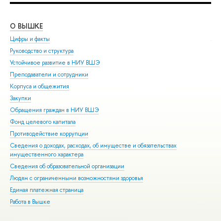
О ВЫШКЕ
ОБ
Цифры и факты
Ли
Руководство и структура
Дов
Устойчивое развитие в НИУ ВШЭ
Ол
Преподаватели и сотрудники
При
Корпуса и общежития
Вы
Закупки
При
Обращения граждан в НИУ ВШЭ
Асп
Фонд целевого капитала
Доп
Противодействие коррупции
Цен
Сведения о доходах, расходах, об имуществе и обязательствах
Биз
имущественного характера
Обр
Сведения об образовательной организации
Обр
Людям с ограниченными возможностями здоровья
Единая платежная страница
Работа в Вышке