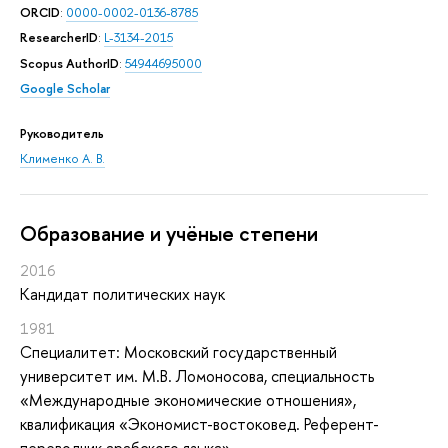
ORCID
:
0000-0002-0136-8785
ResearcherID
:
L-3134-2015
Scopus AuthorID
:
54944695000
Google Scholar
Руководитель
Клименко А. В.
Oбразование и учёные степени
2016
Кандидат политических наук
1981
Специалитет: Московский государственный
университет им. М.В. Ломоносова, специальность
«Международные экономические отношения»,
квалификация «Экономист-востоковед. Референт-