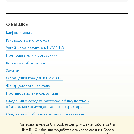
О ВЫШКЕ
ОБ
Цифры и факты
Ли
Руководство и структура
Дов
Устойчивое развитие в НИУ ВШЭ
Ол
Преподаватели и сотрудники
При
Корпуса и общежития
Вы
Закупки
При
Обращения граждан в НИУ ВШЭ
Ас
Фонд целевого капитала
До
Противодействие коррупции
Цен
Сведения о доходах, расходах, об имуществе и
Би
обязательствах имущественного характера
Об
Сведения об образовательной организации
Обр
Людям с ограниченными возможностями здоровья
Мы используем файлы cookies для улучшения работы сайта
Единая платежная страница
НИУ ВШЭ и большего удобства его использования. Более