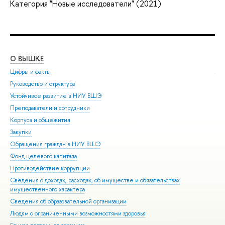
Категория "Новые исследователи" (2021)
О ВЫШКЕ
ОБ
Цифры и факты
Ли
Руководство и структура
Дов
Устойчивое развитие в НИУ ВШЭ
Ол
Преподаватели и сотрудники
При
Корпуса и общежития
Вы
Закупки
При
Обращения граждан в НИУ ВШЭ
Асп
Фонд целевого капитала
Доп
Противодействие коррупции
Цен
Сведения о доходах, расходах, об имуществе и обязательствах
Биз
имущественного характера
Обр
Сведения об образовательной организации
Обр
Людям с ограниченными возможностями здоровья