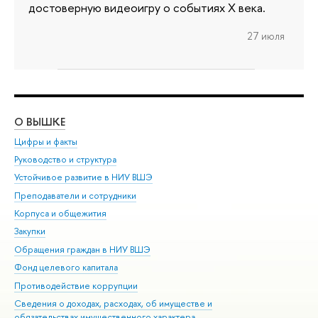
достоверную видеоигру о событиях X века.
27 июля
О ВЫШКЕ
ОБ
Цифры и факты
Ли
Руководство и структура
Дов
Устойчивое развитие в НИУ ВШЭ
Ол
Преподаватели и сотрудники
При
Корпуса и общежития
Вы
Закупки
При
Обращения граждан в НИУ ВШЭ
Ас
Фонд целевого капитала
До
Противодействие коррупции
Цен
Сведения о доходах, расходах, об имуществе и
Би
обязательствах имущественного характера