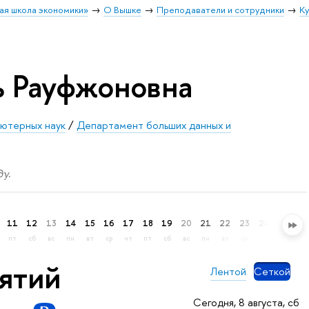
ая школа экономики»
О Вышке
Преподаватели и сотрудники
К
ь Рауфжоновна
ьютерных наук
/
Департамент больших данных и
у.
11
12
13
14
15
16
17
18
19
20
21
22
23
24
25
26
пт
сб
вс
пн
вт
ср
чт
пт
сб
вс
пн
вт
ср
чт
пт
сб
нятий
Лентой
Сеткой
Сегодня, 8 августа, сб