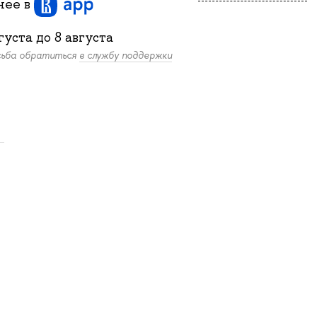
бнее
в
густа
до
8 августа
осьба обратиться
в службу поддержки
.