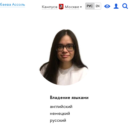
убаева Ассоль
Кампус в
Москве
РУС
EN
Владение языками
27
28
29
30
1
2
3
4
5
6
7
8
9
10
11
12
вс
пн
вт
ср
чт
пт
сб
вс
пн
вт
ср
чт
пт
сб
вс
пн
английский
октябрь 2026
немецкий
русский