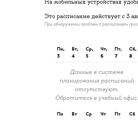
На мобильных устройствах удо
Это расписание действует c
3 ав
При обнаружении проблем с расписанием пр
пн,
вт,
ср,
чт,
пт,
сб,
3
4
5
6
7
8
Данные в системе
планирования расписаний
отсутствуют.
Обратитесь в учебный офис
пн
вт
ср
чт
пт
сб