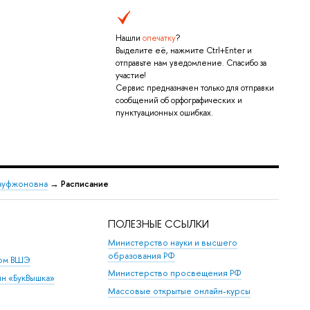
Нашли
опечатку
?
Выделите её, нажмите Ctrl+Enter и
отправьте нам уведомление. Спасибо за
участие!
Сервис предназначен только для отправки
сообщений об орфографических и
пунктуационных ошибках.
Рауфжоновна
→
Расписание
ПОЛЕЗНЫЕ ССЫЛКИ
Министерство науки и высшего
образования РФ
дом ВШЭ
Министерство просвещения РФ
ин «БукВышка»
Массовые открытые онлайн-курсы