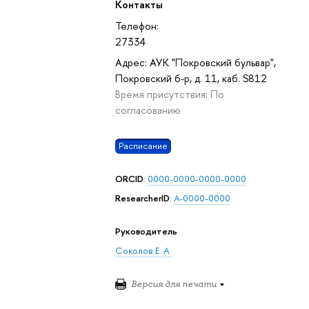
Контакты
Телефон:
27334
Адрес: АУК "Покровский бульвар",
Покровский б-р, д. 11, каб. S812
Время присутствия: По
согласованию
Расписание
ORCID
:
0000-0000-0000-0000
ResearcherID
:
A-0000-0000
Руководитель
Соколов Е. А.
Версия для печати