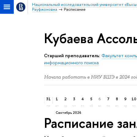
Национальный исследовательский университет «Высш
Рауфжоновна
Расписание
Кубаева Ассол
Старший преподаватель:
Факультет комп
информационного поиска
Начала работать в НИУ ВШЭ в 2024 год
31
1
2
3
4
5
6
7
8
9
10
пн
вт
ср
чт
пт
сб
вс
пн
вт
ср
чт
сентябрь 2026
Расписание за