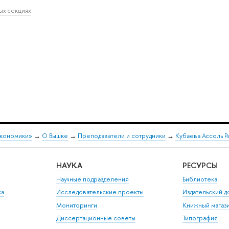
ных секциях
экономики»
→
О Вышке
→
Преподаватели и сотрудники
→
Кубаева Ассоль 
НАУКА
РЕСУРСЫ
Научные подразделения
Библиотека
ка
Исследовательские проекты
Издательский 
Мониторинги
Книжный магаз
Диссертационные советы
Типография