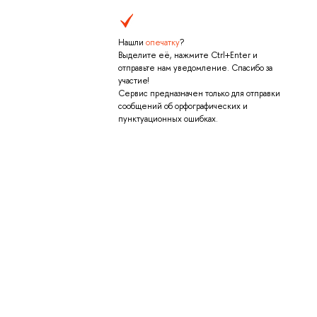
Нашли
опечатку
?
Выделите её, нажмите Ctrl+Enter и
отправьте нам уведомление. Спасибо за
участие!
Сервис предназначен только для отправки
сообщений об орфографических и
пунктуационных ошибках.