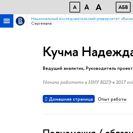
A
A
A
АБB
Национальный исследовательский университет «Высш
Сергеевна
Кучма Надежда
Ведущий аналитик, Руководитель проект
Начала работать в НИУ ВШЭ в 2017 год
Домашняя страница
Опыт работы
Полномочия / обяза