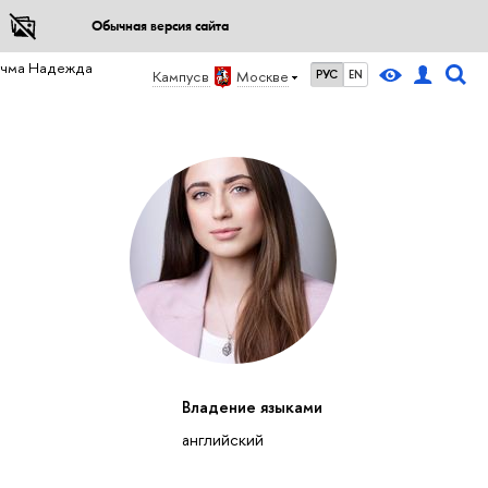
Обычная версия сайта
учма Надежда
Кампус в
Москве
РУС
EN
Владение языками
английский