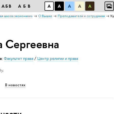
АБB
АБB
А
А
А
А
А
ая школа экономики»
О Вышке
Преподаватели и сотрудники
К
 Сергеевна
а:
Факультет права
/
Центр религии и права
у.
В новостях
нности