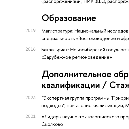
(распоряжениями) НИУ ВШЭ, распоряж
Oбразование
2019
Магистратура: Национальный исследова
специальность «Востоковедение и афр
2016
Бакалавриат: Новосибирский государст
«Зарубежное регионоведение»
Дополнительное обр
квалификации / Ста
2023
"Экспертная группа программы "Приори
подходов"
, повышение квалификации
, 
2021
«Лидеры научно-технологического про
Сколково