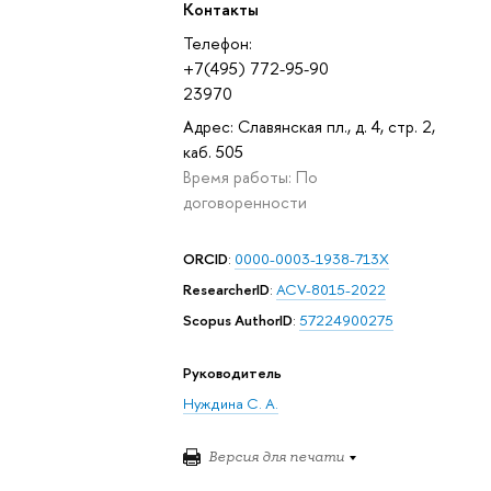
Контакты
Телефон:
+7(495) 772-95-90
23970
Адрес: Славянская пл., д. 4, стр. 2,
каб. 505
Время работы: По
договоренности
ORCID
:
0000-0003-1938-713X
ResearcherID
:
ACV-8015-2022
Scopus AuthorID
:
57224900275
Руководитель
Нуждина С. А.
Версия для печати