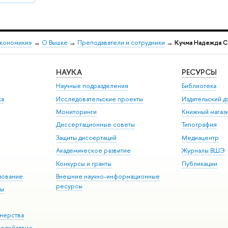
экономики»
→
О Вышке
→
Преподаватели и сотрудники
→
Кучма Надежда С
НАУКА
РЕСУРСЫ
Научные подразделения
Библиотека
ка
Исследовательские проекты
Издательский 
Мониторинги
Книжный магаз
Диссертационные советы
Типография
Защиты диссертаций
Медиацентр
Академическое развитие
Журналы ВШЭ
Конкурсы и гранты
Публикации
зование
Внешние научно-информационные
ресурсы
ры
Э
нерства
модействие