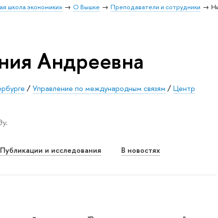
ая школа экономики»
О Вышке
Преподаватели и сотрудники
Н
ния Андреевна
ербурге
/
Управление по международным связям
/
Центр
у.
Публикации и исследования
В новостях