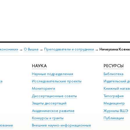
экономики»
→
О Вышке
→
Преподаватели и сотрудники
→
Ничеухина Ксени
НАУКА
РЕСУРСЫ
Научные подразделения
Библиотека
ка
Исследовательские проекты
Издательский 
Мониторинги
Книжный магаз
Диссертационные советы
Типография
Защиты диссертаций
Медиацентр
Академическое развитие
Журналы ВШЭ
Конкурсы и гранты
Публикации
зование
Внешние научно-информационные