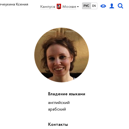
ичеухина Ксения
Кампус в
Москве
РУС
EN
Владение языками
английский
арабский
Контакты